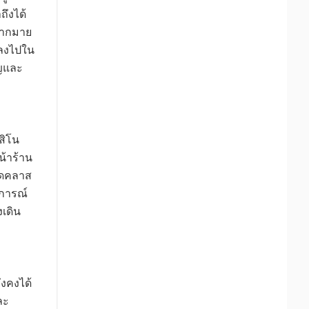
ถึงได้
ยมากมาย
กลงไปใน
ญและ
สิโน
น้าร้าน
สุดคลาส
บการณ์
งเดิน
งคงได้
ละ