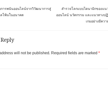
t navigation
ยการพนันออนไลน์จากวิวัฒนาการสู่
สำรวจโลกแบบไดนามิกของแนว
กลโพ้นในอนาคต
ออนไลน์ นวัตกรรม และแนวทางปฏิบ
เกมอย่างมีควา
 Reply
address will not be published.
Required fields are marked
*