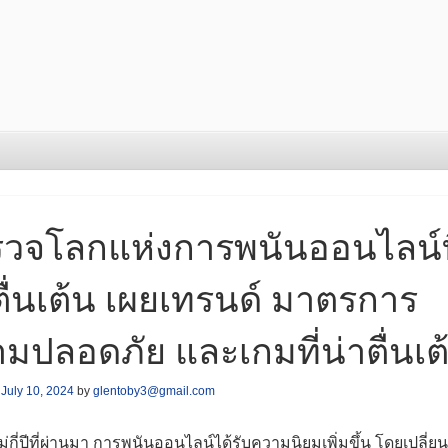
วจโลกแห่งการพนันออนไลน์ที
ตื่นเต้น เผยเทรนด์ มาตรการ
มปลอดภัย และเกมที่น่าตื่นเต
n
July 10, 2024
by
glentoby3@gmail.com
่กี่ปีที่ผ่านมา การพนันออนไลน์ได้รับความนิยมเพิ่มขึ้น โดยเปลี่ยนภ