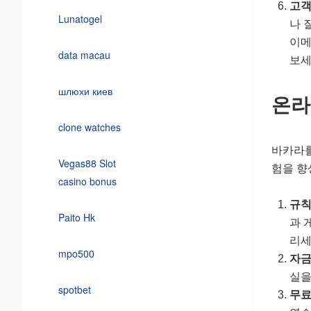
고객
Lunatogel
나 
이메
data macau
보세
шлюхи киев
온라
clone watches
바카라를
Vegas88 Slot
험을 향
casino bonus
규칙
Paito Hk
과 
리세
mpo500
자금
실을
spotbet
무료