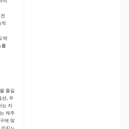
하여
이전
속적
도박
스를
을 즐길
션, 우
어는 자
는 캐주
구에 맞
인 카지노