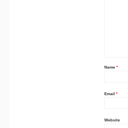
Name
*
Email
*
Website