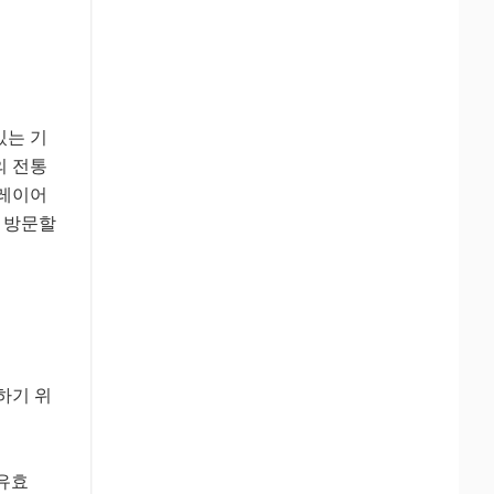
있는 기
의 전통
플레이어
 방문할
하기 위
유효