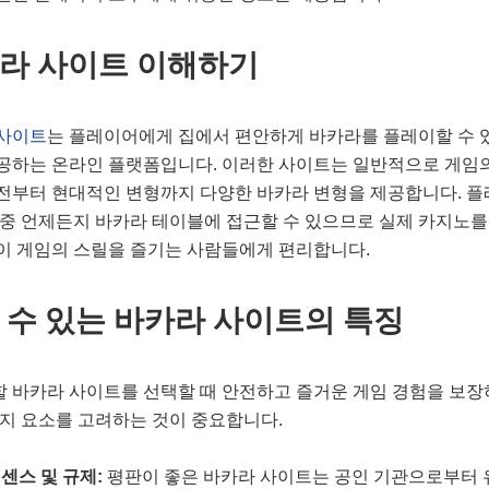
라 사이트 이해하기
 사이트
는 플레이어에게 집에서 편안하게 바카라를 플레이할 수 
공하는 온라인 플랫폼입니다. 이러한 사이트는 일반적으로 게임
전부터 현대적인 변형까지 다양한 바카라 변형을 제공합니다. 
 중 언제든지 바카라 테이블에 접근할 수 있으므로 실제 카지노를
이 게임의 스릴을 즐기는 사람들에게 편리합니다.
 수 있는 바카라 사이트의 특징
 바카라 사이트를 선택할 때 안전하고 즐거운 게임 경험을 보장
가지 요소를 고려하는 것이 중요합니다.
센스 및 규제:
평판이 좋은 바카라 사이트는 공인 기관으로부터 