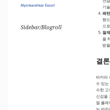
연습
Afyonkarahisar Escort
기술
패턴
핸드
으로
Sidebar/Blogroll
절제
을 
받을
결론
바카라 
수 있는
수한 고
신감을 
얼 플레
는 바카