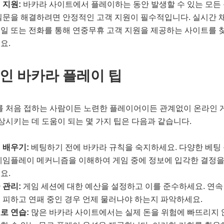
 지원:
바카라 사이트에서 플레이하는 동안 발생할 수 있는 모든
질문을 해결하려면 안정적인 고객 지원이 필수적입니다. 실시간 채
일 또는 전화를 통해 연중무휴 고객 지원을 제공하는 사이트를 
요.
인 바카라 플레이 팁
 처음 접하는 사람이든 노련한 플레이어이든 관계없이 온라인 
상시키는 데 도움이 되는 몇 가지 팁은 다음과 같습니다.
 배우기:
베팅하기 전에 바카라 규칙을 숙지하세요. 다양한 베팅
게임플레이 메커니즘을 이해하여 게임 중에 정보에 입각한 결정을
요.
 관리:
게임 세션에 대한 예산을 설정하고 이를 준수하세요. 연속
 피하고 연패 중인 경우 언제 물러나야 하는지 파악하세요.
로 연습:
많은 바카라 사이트에서는 실제 돈을 위험에 빠뜨리지 