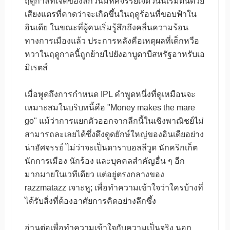
ฤดูกาลที่เจ็ดของลีกวันมหัศจรรย์เจ็ดวันนี้เริ่มต้นด้วย
เสียงแตรที่คาดว่าจะเกิดขึ้นในฤดูร้อนที่ขอบฟ้าใน
อินเดีย ในขณะที่ผู้คนเริ่มรู้สึกถึงคลื่นความร้อน
ทางการเมืองแล้ว ประการหลังคือเหตุผลที่เด็กหวือ
หวาในฤดูกาลนี้ถูกย้ายไปยังอาบูดาบีสหรัฐอาหรับเอ
มิเรตส์
เมื่อพูดถึงการกำหนด IPL คำพูดหนึ่งที่ดูเหมือนจะ
เหมาะสมในบริบทนี้คือ "Money makes the mare
go" แม้ว่าการแยกตัวออกจากลีกนี้ในเชิงพาณิชย์ไม่
สามารถละเลยได้ซึ่งดึงดูดยักษ์ใหญ่ของอินเดียอย่าง
น่าอัศจรรย์ ไม่ว่าจะเป็นดาราบอลลีวูด นักคริกเก็ต
นักการเมือง นักร้อง และบุคคลสำคัญอื่น ๆ อีก
มากมายในเวทีเดียว แต่อยู่ตรงกลางของ
razzmatazz เจาะหู; เพื่อทำความเข้าใจว่าใครบ้างที่
ได้รับสิ่งที่ต้องอาศัยการคิดอย่างลึกซึ้ง
อ่านต่อเพื่อทำความเข้าใจกับความเป็นจริง นอก