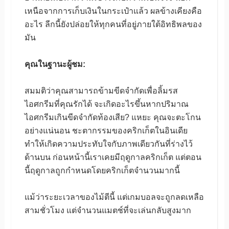
เหนือจากการเก็บเงินในกระเป๋าแล้ว ผลข้างเคียงคือ
อะไร ลีกนี้ยังปล่อยให้ทุกคนที่อยู่ภายใต้อิทธิพลของ
มัน
คุณในฐานะผู้ชม:
สมมติว่าคุณสามารถข้ามขีดจำกัดเพื่อลิ้มรส
ไอศกรีมที่คุณรักได้ จะเกิดอะไรขึ้นหากปริมาณ
ไอศกรีมเกินขีดจำกัดท้องเสีย? แหยะ คุณจะตะโกน
อย่างแน่นอน ชะตากรรมของคริกเก็ตในอินเดีย
ทำให้เกิดความประทับใจกับภาพเดียวกันที่ร่างไว้
ด้านบน ก่อนหน้านี้เราเคยมีฤดูกาลคริกเก็ต แต่ตอน
นี้ฤดูกาลถูกกำหนดโดยคริกเก็ตจำนวนมากนี้
แม้ว่าระยะเวลาของไม้ตีนี้ แต่เกมบอลจะถูกลดเหลือ
สามชั่วโมง แต่จำนวนแมตช์ที่จะเล่นกลับสูงมาก